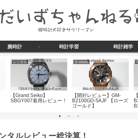
腕時計
時計学習
時計雑学
レンタル
G-shock
【Grand Seiko】
【開封レビュー】GM-
【
SBGY007着用レビュー！
B2100GD-5AJF 【ローズ
B
ゴールド】
B
ンタルレビュー総決算！