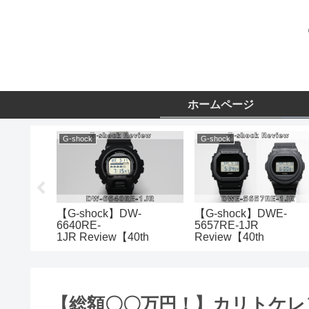
ホームページ
G-shock
G-shock
-
【G-shock】DW-
【G-shock】DWE-
 GW-
6640RE-
5657RE-1JR
を比較してみ
1JR Review【40th
Review【40th
anniversary】
anniversary】
【総額〇〇万円！】カリトケレ