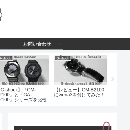
お問い合わせ
G-shock
G-shock
レンタル
G-shock】『GM-
【レビュー】GM-B2100
【Grand
2100』と『GA-
にwena3を付けてみた！
SBGA4
2100』シリーズを比較
ライブ
してみた！