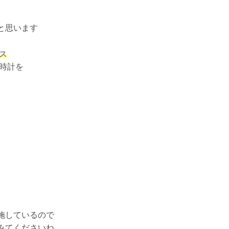
と思います
ス
時計を
施しているので
みてくださいね